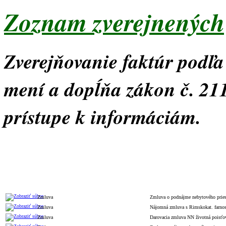
Zoznam zverejnených
Zverejňovanie faktúr podľa
mení a dopĺňa zákon č. 21
prístupe k informáciám.
Typ
Číslo
Popis
Zmluva
Zmluva o podnájme nebytového pries
Zmluva
Nájomná zmluva s Rimskokat. farno
Zmluva
Darovacia zmluva NN životná poisťov