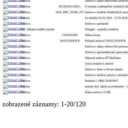
Zmluva
Zmluva o nájme nebytového priestor
Zmluva
ZO/2018A11269-1
O ochrane a zabezpečení osobných úd
Zmluva
2018_MPC_EONE_075
Zmluva o dodávke didaktických pros
Faktúra
Za obdobie 02.01.2018 - 27.03.2018
Zmluva
Zmluva o spolupráci
VO: Zákazka malého rozsahu
Tobogán – montáž a dodávka
Zmluva
č.01032018D
Dalma Group
Zmluva
04/ST/2018/POI
Príkazná zmluva č.04/ST/2018/POI
Zmluva
Zmluva o nájme nebytových priestor
Zmluva
Zmluva o sprostredkovaní spracovan
Zmluva
Nájomné zmluva ZŠ Hrnčiaska
Zmluva
Union dodatok k zmluve
Zmluva
Zmluva o zbere a odvoze odpadu
Zmluva
Zmluva o budúcej zmluve o obstaráva
Zmluva
Dodatok č. DBK/18/06/0937
Faktúra
zoznam dod. faktúr na zverejnenie - 
Zmluva
Kúpna zmluva 11/208
zobrazené záznamy: 1-20/120