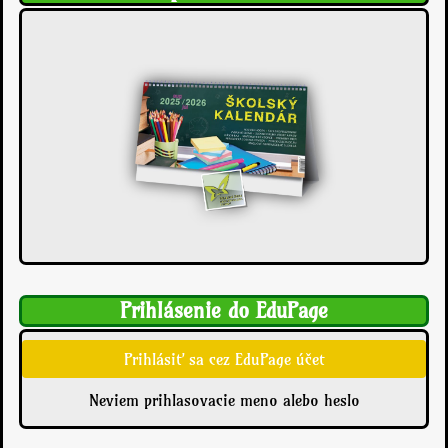
Prihlásenie do EduPage
Prihlásiť sa cez EduPage účet
Neviem prihlasovacie meno alebo heslo