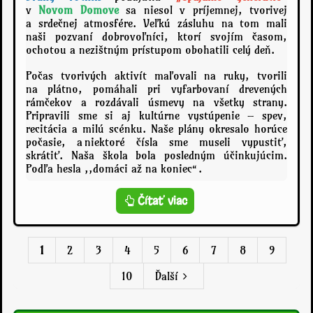
é
v
Novom Domove
sa niesol v príjemnej, tvorivej
a srdečnej atmosfére. Veľkú zásluhu na tom mali
m
naši pozvaní dobrovoľníci, ktorí svojím časom,
i
ochotou a nezištným prístupom obohatili celý deň.
a
-
Počas tvorivých aktivít maľovali na ruky, tvorili
2
na plátno, pomáhali pri vyfarbovaní drevených
9
rámčekov a rozdávali úsmevy na všetky strany.
.
Pripravili sme si aj kultúrne vystúpenie – spev,
j
recitácia a milú scénku. Naše plány okresalo horúce
ú
počasie, a niektoré čísla sme museli vypustiť,
skrátiť. Naša škola bola posledným účinkujúcim.
n
Podľa hesla ,,domáci až na koniec“.
2
0
2
S
Čítať viac
6
p
:
á
j
1
2
3
4
5
6
7
8
9
a
m
10
Ďalší
e
g