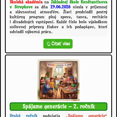
Školská akadémia
na
Základnej škole Konštantínova
o
v Stropkove
sa dňa
29.06.2026
niesla v príjemnej
v
a slávnostnej atmosfére. Žiaci predviedli pestrý
z
kultúrny program plný spevu, tanca, recitácie
d
i divadelných vystúpení. Každé číslo bolo výsledkom
á
usilovnej prípravy žiakov a ich pedagógov, ktorí
v
odviedli výbornú prácu.
a
n
S
Čítať viac
i
l
e
á
v
v
y
n
s
o
v
s
e
t
d
n
č
á
e
a
n
k
Spájame generácie – 2. ročník
í
a
:
d
Druhý ročník
podujatia
„Spájame generácie“