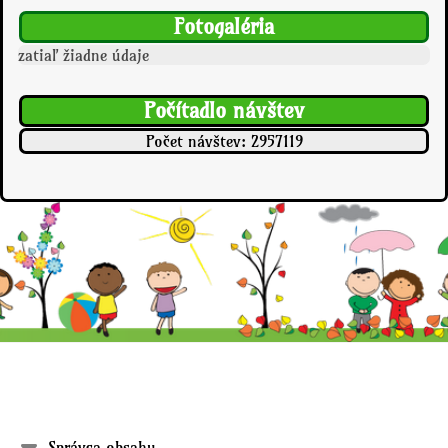
Fotogaléria
zatiaľ žiadne údaje
Počítadlo návštev
Počet návštev: 2957119
Domov
Odkazy
Správca obsahu