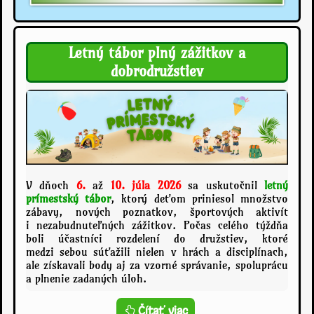
Letný tábor plný zážitkov a
dobrodružstiev
V dňoch
6.
až
10.
júla
2026
sa uskutočnil
letný
prímestský
tábor
, ktorý deťom priniesol množstvo
zábavy, nových poznatkov, športových aktivít
i nezabudnuteľných zážitkov. Počas celého týždňa
boli účastníci rozdelení do družstiev, ktoré
medzi sebou súťažili nielen v hrách a disciplínach,
ale získavali body aj za vzorné správanie, spoluprácu
a plnenie zadaných úloh.
L
Čítať viac