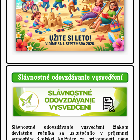
a
d
o
b
r
o
d
r
u
ž
s
t
Slávnostné odovzdávanie vysvedčení
i
e
v
:
Slávnostné odovzdávanie vysvedčení žiakom
deviateho ročníka sa uskutočnilo v príjemnej
atmosfére školskej knižnice za prítomnosti pána