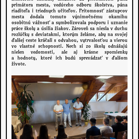
primátora mesta, vedúceho odboru školstva, pána
riaditeľa i triednych učiteľov. Prítomnosť zástupcov
mesta dodala tomuto výnimočnému okamihu
osobitnú vážnosť a symbolizovala podporu i uznanie
práce školy a úsilia žiakov. Zároveň sa niesla v duchu
rozlúčky s deviatakmi, ktorým želáme, aby na svojej
ďalšej ceste kráčali s odvahou, vytrvalosťou a vierou
vo vlastné schopnosti. Nech si zo školy odnášajú
nielen vedomosti, ale aj krásne spomienky
a hodnoty, ktoré ich budú sprevádzať v ďalšom
živote.