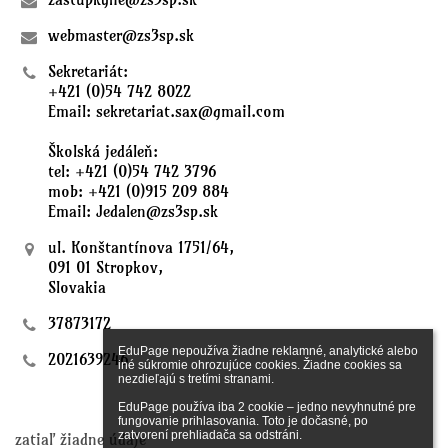
webmaster@zs3sp.sk
Sekretariát:
+421 (0)54 742 8022
Email: sekretariat.sax@gmail.com
Školská jedáleň:
tel: +421 (0)54 742 3796
mob: +421 (0)915 209 884
Email: Jedalen@zs3sp.sk
ul. Konštantínova 1751/64,
091 01 Stropkov,
Slovakia
37873172
EduPage nepoužíva žiadne reklamné, analytické alebo 
2021639246
iné súkromie ohrozujúce cookies. Žiadne cookies sa 
nezdieľajú s tretími stranami.

Fotogaléria
EduPage používa iba 2 cookie – jedno nevyhnutné pre 
fungovanie prihlasovania. Toto je dočasné, po 
zatvorení prehliadača sa odstráni.

zatiaľ žiadne údaje