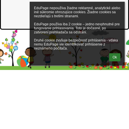
EduPage nepoužíva žiadne reklamné, analytické alebo 
iné súkromie ohrozujúce cookies. Žiadne cookies sa 
nezdieľajú s tretími stranami.

EduPage používa iba 2 cookie – jedno nevyhnutné pre 
fungovanie prihlasovania. Toto je dočasné, po 
zatvorení prehliadača sa odstráni.

Druhé cookie zvyšuje bezpečnosť prihlásenia - vďaka 
nemu EduPage vie identifikovať prihlásenie z 
neznámeho počítača.
Ok
Videoprehliadka
Odkazy
Správca obsahu
Technická podpora
Vyhlásenie o prístupnosti