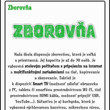
Zborovňa
Naša škola disponuje zborovňou, ktorá je veľká
a priestranná. Jej kapacita je až do 30 osôb. Je
vybavená
stolovým počítačom s pripojením na internet
a
multifunkčnými zariadeniami
na tlač, kopírovanie
a skenovanie. Taktiež je
k dispozícií
Smart TV
(možnosť zdieľať obrazovku
z PC, tabletu či smarfónu prostredníctvom WI-FI, tiež
prostredníctvom HDMI kábla, možnosť pripojiť USB,
YouTube...). Súčasťou je aj kuchynka, ktorá je
vybavená rýchlovarnou kanvicou, mikrovlnou rúrou,