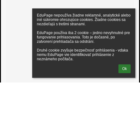
EduPage nepoužíva žiadne reklamné, analytické alebo 
iné súkromie ohrozujúce cookies. Žiadne cookies sa 
nezdieľajú s tretími stranami.

EduPage používa iba 2 cookie – jedno nevyhnutné pre 
fungovanie prihlasovania. Toto je dočasné, po 
zatvorení prehliadača sa odstráni.

Druhé cookie zvyšuje bezpečnosť prihlásenia - vďaka 
nemu EduPage vie identifikovať prihlásenie z 
neznámeho počítača.
Ok