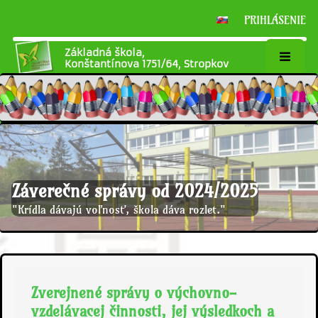
PRIHLÁSENIE
Základná škola,
Konštantínova 1751/64, Stropkov
Záverečné správy od 2024/2025
"Krídla dávajú voľnosť, škola dáva rozlet."
Zverejnené správy o výchovno-
vzdelávacej činnosti, jej výsledkoch a