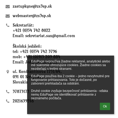
zastupkyne@zs3sp.sk
webmaster@zs3sp.sk
Sekretariát:
+421 (0)54 742 8022
Email: sekretariat.sax@gmail.com
Školská jedáleň:
tel: +421 (0)54 742 3796
mob: +421 (0)915 209 884
Email: Jedalen@zs3sp.sk
EduPage nepoužíva žiadne reklamné, analytické alebo 
iné súkromie ohrozujúce cookies. Žiadne cookies sa 
nezdieľajú s tretími stranami.

ul. Konštantínova 1751/64,
091 01 Stropkov,
EduPage používa iba 2 cookie – jedno nevyhnutné pre 
fungovanie prihlasovania. Toto je dočasné, po 
Slovakia
zatvorení prehliadača sa odstráni.

37873172
Druhé cookie zvyšuje bezpečnosť prihlásenia - vďaka 
nemu EduPage vie identifikovať prihlásenie z 
neznámeho počítača.
2021639246
Ok
Fotogaléria