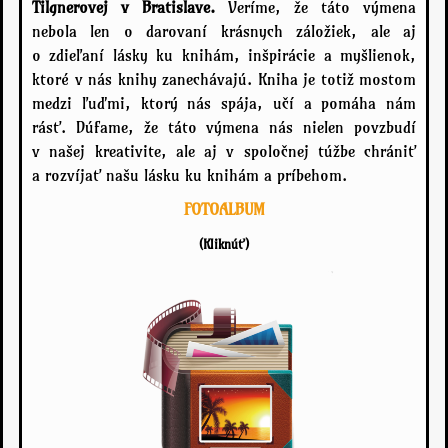
Tilgnerovej v Bratislave.
Veríme, že táto výmena
nebola len o darovaní krásnych záložiek, ale aj
o zdieľaní lásky ku knihám, inšpirácie a myšlienok,
ktoré v nás knihy zanechávajú. Kniha je totiž mostom
medzi ľuďmi, ktorý nás spája, učí a pomáha nám
rásť. Dúfame, že táto výmena nás nielen povzbudí
v našej kreativite, ale aj v spoločnej túžbe chrániť
a rozvíjať našu lásku ku knihám a príbehom.
FOTOALBUM
(Kliknúť)