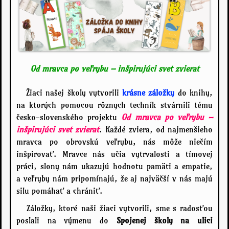
Od mravca po veľrybu – inšpirujúci svet zvierat
Žiaci našej školy vytvorili
krásne záložky
do knihy,
na ktorých pomocou rôznych techník stvárnili tému
česko-slovenského projektu
Od mravca po veľrybu –
inšpirujúci svet zvierat
. Každé zviera, od najmenšieho
mravca po obrovskú veľrybu, nás môže niečím
inšpirovať. Mravce nás učia vytrvalosti a tímovej
práci, slony nám ukazujú hodnotu pamäti a empatie,
a veľryby nám pripomínajú, že aj najväčší v nás majú
silu pomáhať a chrániť.
Záložky, ktoré naši žiaci vytvorili, sme s radosťou
poslali na výmenu do
Spojenej školy na ulici