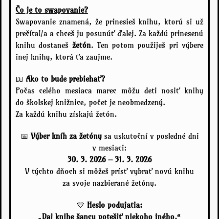
Čo je to swapovanie?
Swapovanie znamená, že prinesieš knihu, ktorú si už
prečítal/a a chceš ju posunúť ďalej. Za každú prinesenú
knihu dostaneš
žetón
. Ten potom použiješ pri výbere
inej knihy, ktorá ťa zaujme.
📖
Ako to bude prebiehať?
Počas celého mesiaca marec môžu deti nosiť knihy
do školskej knižnice, počet je neobmedzený.
Za každú knihu získajú žetón.
📅
Výber kníh za žetóny
sa uskutoční v posledné dni
v mesiaci:
30. 3. 2026 – 31. 3. 2026
V týchto dňoch si môžeš prísť vybrať novú knihu
za svoje nazbierané žetóny.
💛
Heslo podujatia:
„Daj knihe šancu potešiť niekoho iného.“