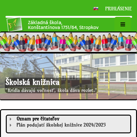
PRIHLÁSENIE
Základná škola,
Konštantínova 1751/64, Stropkov
Školská knižnica
"Krídla dávajú voľnosť, škola dáva rozlet."
Školská
Oznam pre čitateľov
Plán podujatí školskej knižnice 2024/2025
knižnica