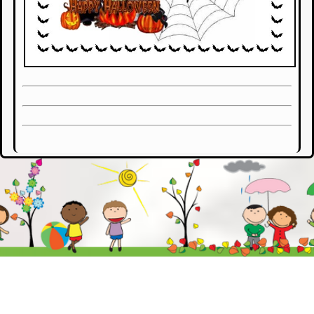
Školská
knižnica
Odkazy