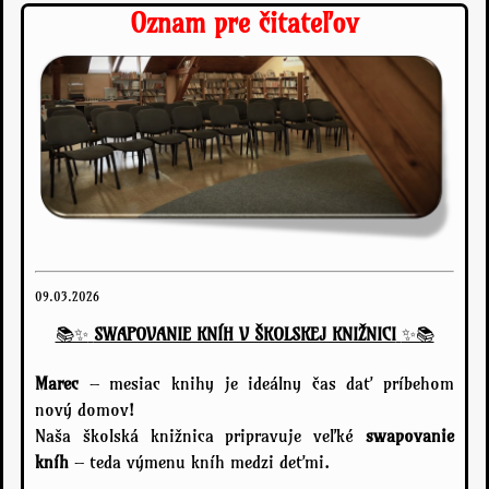
Oznam pre čitateľov
09.03.2026
📚✨
SWAPOVANIE KNÍH V ŠKOLSKEJ KNIŽNICI
✨📚
Marec
– mesiac knihy je ideálny čas dať príbehom
nový domov!
Naša školská knižnica pripravuje veľké
swapovanie
kníh
– teda výmenu kníh medzi deťmi.