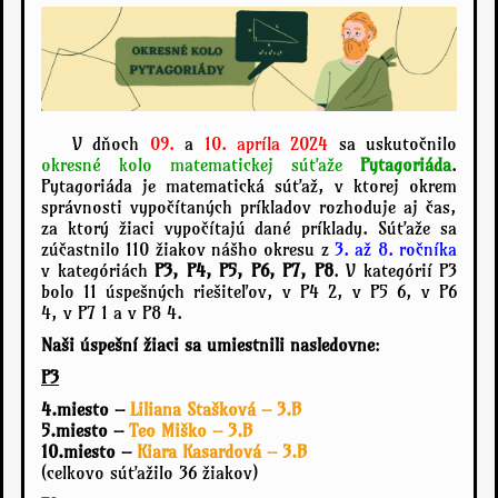
V dňoch
09.
a
10. apríla 2024
sa uskutočnilo
okresné kolo matematickej súťaže
Pytagoriáda
.
Pytagoriáda je matematická súťaž, v ktorej okrem
správnosti vypočítaných príkladov rozhoduje aj čas,
za ktorý žiaci vypočítajú dané príklady.
Súťaže sa
zúčastnilo 110 žiakov nášho okresu z
3. až 8. ročníka
v kategóriách
P3, P4, P5, P6, P7, P8
. V kategórií P3
bolo 11 úspešných riešiteľov, v P4 2, v P5 6, v P6
4, v P7 1 a v P8 4.
Naši úspešní žiaci sa umiestnili nasledovne
:
P3
4.miesto –
Liliana Stašková – 3.B
5.miesto –
Teo Miško – 3.B
10.miesto –
Kiara Kasardová – 3.B
(celkovo súťažilo 36 žiakov)