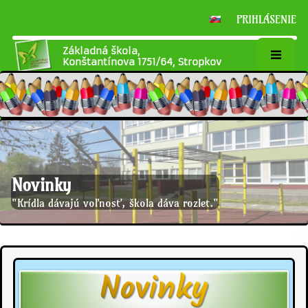
PRIHLÁSENIE
Základná škola,
Konštantínova 1751/64, Stropkov
Novinky
"Krídla dávajú voľnosť, škola dáva rozlet."
Novinky