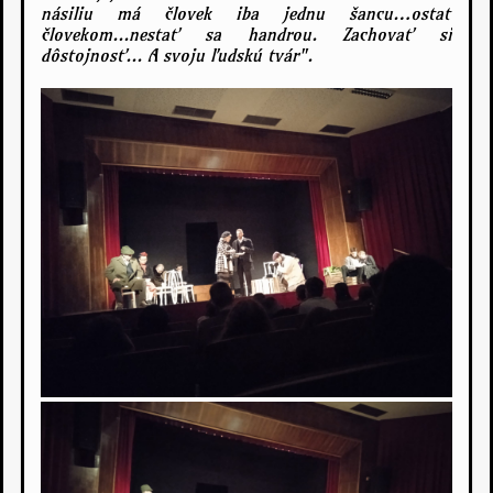
násiliu má človek iba jednu šancu…ostať
človekom...nestať sa handrou. Zachovať si
dôstojnosť... A svoju ľudskú tvár".