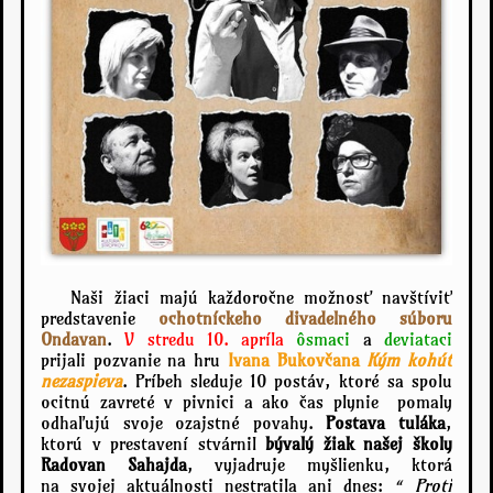
Naši žiaci majú každoročne možnosť navštíviť
predstavenie
ochotníckeho divadelného súboru
Ondavan
.
V stredu 10. apríla
ôsmaci
a
deviataci
prijali pozvanie na hru
Ivana Bukovčana
Kým kohút
nezaspieva
.
Príbeh sleduje 10 postáv, ktoré sa spolu
ocitnú zavreté v pivnici a ako čas plynie pomaly
odhaľujú svoje ozajstné povahy.
Postava tuláka
,
ktorú v prestavení stvárnil
bývalý žiak našej školy
Radovan Sahajda
, vyjadruje myšlienku, ktorá
na svojej aktuálnosti nestratila ani dnes:
“
Proti