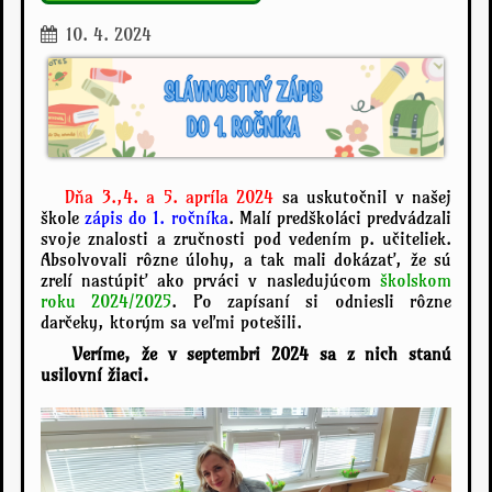
10. 4. 2024
Dňa 3.,4. a 5. apríla 2024
sa uskutočnil v našej
škole
zápis do 1. ročníka
. Malí predškoláci predvádzali
svoje znalosti a zručnosti pod vedením p. učiteliek.
Absolvovali rôzne úlohy, a tak mali dokázať, že sú
zrelí nastúpiť ako prváci v nasledujúcom
školskom
roku 2024/2025
. Po zapísaní si odniesli rôzne
darčeky, ktorým sa veľmi potešili.
Veríme, že v septembri 2024 sa z nich stanú
usilovní žiaci.