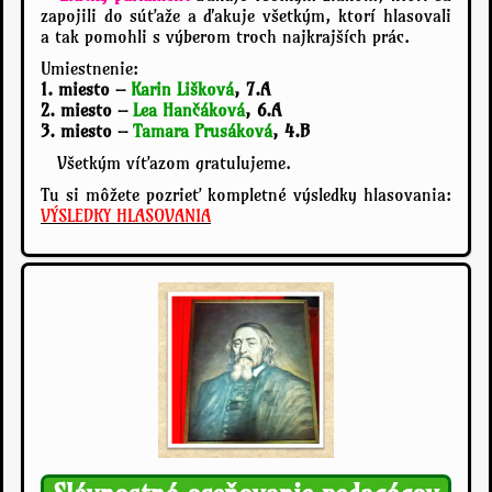
zapojili do súťaže a ďakuje všetkým, ktorí hlasovali
a tak pomohli s výberom troch najkrajších prác.
Umiestnenie:
1. miesto –
Karin Lišková
, 7.A
2. miesto –
Lea Hančáková
, 6.A
3. miesto –
Tamara Prusáková
, 4.B
Všetkým víťazom gratulujeme.
Tu si môžete pozrieť kompletné výsledky hlasovania:
VÝSLEDKY HLASOVANIA