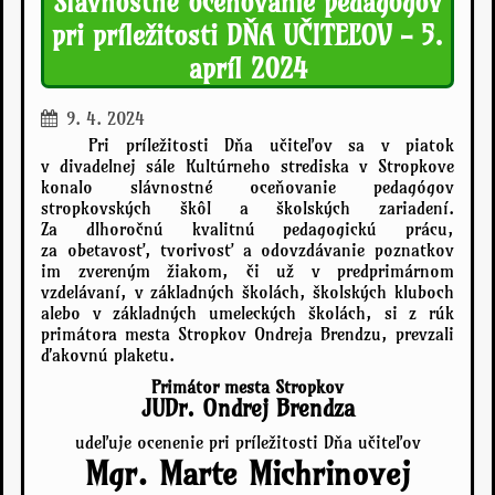
Slávnostné oceňovanie pedagógov
pri príležitosti DŇA UČITEĽOV - 5.
apríl 2024
9. 4. 2024
Pri príležitosti Dňa učiteľov sa v piatok
v divadelnej sále Kultúrneho strediska v Stropkove
konalo slávnostné oceňovanie pedagógov
stropkovských škôl a školských zariadení.
Za dlhoročnú kvalitnú pedagogickú prácu,
za obetavosť, tvorivosť a odovzdávanie poznatkov
im zvereným žiakom, či už v predprimárnom
vzdelávaní, v základných školách, školských kluboch
alebo v základných umeleckých školách, si z rúk
primátora mesta Stropkov Ondreja Brendzu, prevzali
ďakovnú plaketu.
Primátor mesta Stropkov
JUDr. Ondrej Brendza
udeľuje ocenenie pri príležitosti Dňa učiteľov
Mgr. Marte Michrinovej