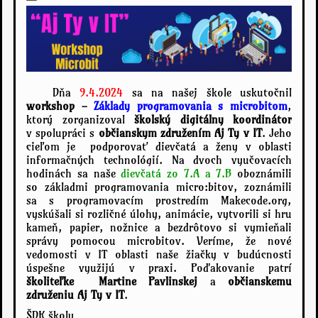
Dňa
9.4.2024
sa na našej škole uskutočnil
workshop -
Základy programovania s microbitom
,
ktorý zorganizoval
školský digitálny koordinátor
v spolupráci s
občianskym združením Aj Ty v IT
. Jeho
cieľom je podporovať dievčatá a ženy v oblasti
informačných technológií. Na dvoch vyučovacích
hodinách sa naše
dievčatá zo 7.A a 7.B
oboznámili
so základmi programovania micro:bitov, zoznámili
sa s programovacím prostredím Makecode.org,
vyskúšali si rozličné úlohy, animácie, vytvorili si hru
kameň, papier, nožnice a bezdrôtovo si vymieňali
správy pomocou microbitov. Veríme, že nové
vedomosti v IT oblasti naše žiačky v budúcnosti
úspešne využijú v praxi. Poďakovanie patrí
školiteľke Martine Pavlinskej
a
občianskemu
združeniu Aj Ty v IT
.
ŠDK školy