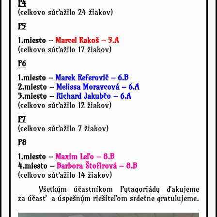
P4
(celkovo súťažilo 24 žiakov)
P5
1.miesto –
Marcel Rakoš – 5.A
(celkovo súťažilo 17 žiakov)
P6
1.miesto –
Marek Referovič – 6.B
2.miesto –
Melissa Moravcová – 6.A
3.miesto –
Richard Jakubčo – 6.A
(celkovo súťažilo 12 žiakov)
P7
(celkovo súťažilo 7 žiakov)
P8
1.miesto –
Maxim Leľo – 8.B
4.miesto –
Barbora Štofirová – 8.B
(celkovo súťažilo 14 žiakov)
Všetkým účastníkom Pytagoriády ďakujeme
za účasť a úspešným riešiteľom srdečne gratulujeme.