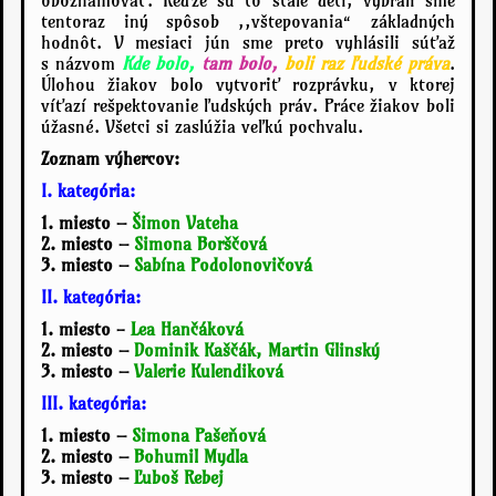
tentoraz iný spôsob ,,vštepovania“ základných
hodnôt. V mesiaci jún sme preto vyhlásili súťaž
s názvom
Kde bolo,
tam bolo,
boli raz ľudské práva
.
Úlohou žiakov bolo vytvoriť rozprávku, v ktorej
víťazí rešpektovanie ľudských práv. Práce žiakov boli
úžasné. Všetci si zaslúžia veľkú pochvalu.
Zoznam výhercov:
I. kategória:
1. miesto –
Šimon Vateha
2. miesto –
Simona Borščová
3. miesto –
Sabína Podolonovičová
II. kategória:
1. miesto -
Lea Hančáková
2. miesto –
Dominik Kaščák, Martin Glinský
3. miesto –
Valerie Kulendiková
III. kategória:
1. miesto –
Simona Pašeňová
2. miesto –
Bohumil Mydla
3. miesto –
Ľuboš Rebej