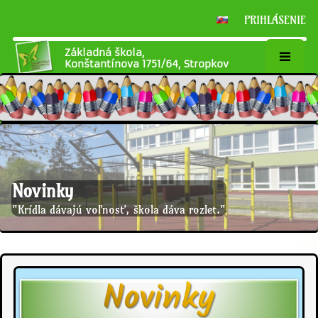
PRIHLÁSENIE
Základná škola,
Konštantínova 1751/64, Stropkov
Novinky
"Krídla dávajú voľnosť, škola dáva rozlet."
Novinky