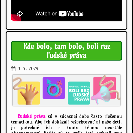
Kde bolo, tam bolo, boli raz
ľudské práva
3. 7. 2024
Ľudské práva
sú v súčasnej dobe často riešenou
tematikou. Aby ich dokázali rešpektovať aj naše deti,
je potrebné ich s touto témou neustále
oboznamovať. Keďže sú to stále deti, vybrali sme