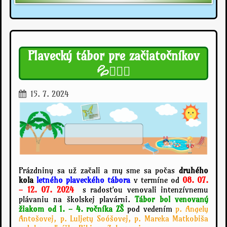
Plavecký tábor pre začiatočníkov
💦🏊🏼‍♂️
15. 7. 2024
Prázdniny sa už začali a my sme sa počas
druhého
kola
letného plaveckého tábora
v termíne od
08. 07.
- 12. 07. 2024
s radosťou venovali intenzívnemu
plávaniu na školskej plavárni.
Tábor bol venovaný
žiakom od 1. - 4. ročníka ZŠ
pod vedením
p. Angely
Antošovej, p. Luljety Soóšovej, p. Mareka Matkobiša