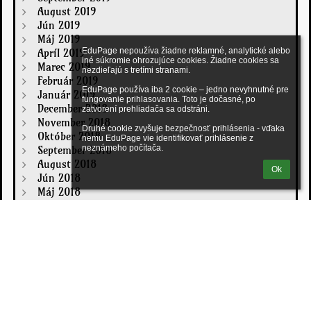
August 2019
Jún 2019
Máj 2019
Apríl 2019
EduPage nepoužíva žiadne reklamné, analytické alebo 
iné súkromie ohrozujúce cookies. Žiadne cookies sa 
Marec 2019
nezdieľajú s tretími stranami.

Február 2019
EduPage používa iba 2 cookie – jedno nevyhnutné pre 
Január 2019
fungovanie prihlasovania. Toto je dočasné, po 
December 2018
zatvorení prehliadača sa odstráni.

November 2018
Druhé cookie zvyšuje bezpečnosť prihlásenia - vďaka 
Október 2018
nemu EduPage vie identifikovať prihlásenie z 
September 2018
neznámeho počítača.
August 2018
Ok
Jún 2018
Máj 2018
Apríl 2018
Marec 2018
Február 2018
Január 2018
December 2017
November 2017
Október 2017
September 2017