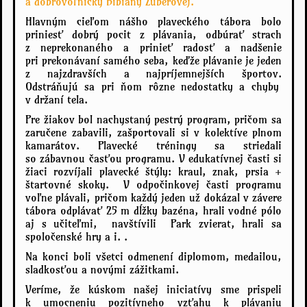
a dobrovoľníčky Bibiany Zuberovej.
Hlavným cieľom nášho plaveckého tábora bolo
priniesť dobrý pocit z plávania, odbúrať strach
z neprekonaného a prinieť radosť a nadšenie
pri prekonávaní samého seba, keďže plávanie
je jeden
z najzdravších a najpríjemnejších športov.
Odstráňujú
sa
pri ňom
rôzne nedostatky a chyby
v držaní tela.
Pre
žiakov
bol
nachystaný pestrý program
, pričom sa
zaručene zabav
ili
, zašport
ovali
si v kolektíve plnom
kamarátov.
Plavecké tréningy sa striedali
so zábavnou časťou programu. V edukatívnej časti si
žiaci rozvíjali plavecké štýly: kraul, znak, prsia +
štartovné skoky. V odpočinkovej časti programu
voľne plávali, pričom každý jeden už dokázal v závere
tábora odplávať 25 m dĺžky bazéna, hrali vodné pólo
aj s učiteľmi, navštívili Park zvierat, hrali sa
spoločenské hry a i. .
Na konci boli všetci odmenení diplomom, medailou,
sladkosťou a novými zážitkami.
Veríme, že kúskom našej iniciatívy sme prispeli
k umocneniu pozitívneho vzťahu k plávaniu