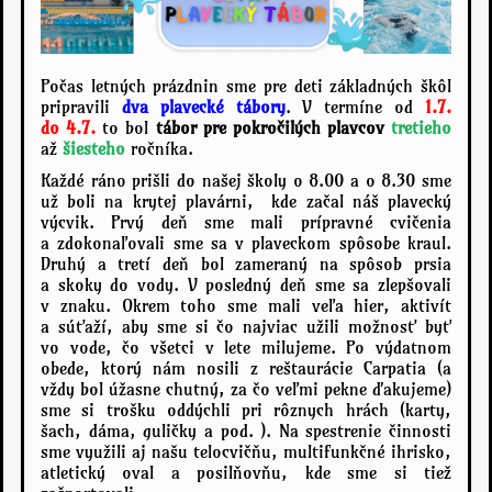
Počas letných prázdnin sme pre deti základných škôl
pripravili
dva plavecké tábory
. V termíne od
1.7.
do 4.7.
to bol
tábor pre pokročilých plavcov
tretieho
až
šiesteho
ročníka.
Každé ráno prišli do našej školy o 8.00 a o 8.30 sme
už boli na krytej plavárni, kde začal náš plavecký
výcvik. Prvý deň sme mali prípravné cvičenia
a zdokonaľovali sme sa v plaveckom spôsobe kraul.
Druhý a tretí deň bol zameraný na spôsob prsia
a skoky do vody. V posledný deň sme sa zlepšovali
v znaku. Okrem toho sme mali veľa hier, aktivít
a súťaží, aby sme si čo najviac užili možnosť byť
vo vode, čo všetci v lete milujeme. Po výdatnom
obede, ktorý nám nosili z reštaurácie Carpatia (a
vždy bol úžasne chutný, za čo veľmi pekne ďakujeme)
sme si trošku oddýchli pri rôznych hrách (karty,
šach, dáma, guličky a pod. ). Na spestrenie činnosti
sme využili aj našu telocvičňu, multifunkčné ihrisko,
atletický oval a posilňovňu, kde sme si tiež