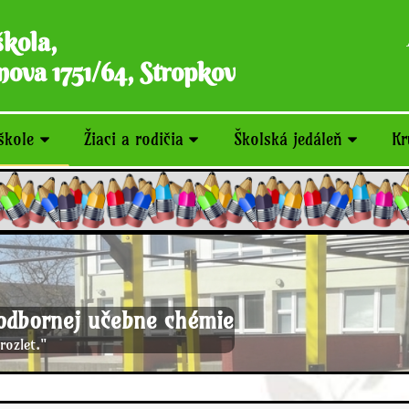
škola,
ova 1751/64, Stropkov
škole
Žiaci a rodičia
Školská jedáleň
Kr
odbornej učebne chémie
rozlet."