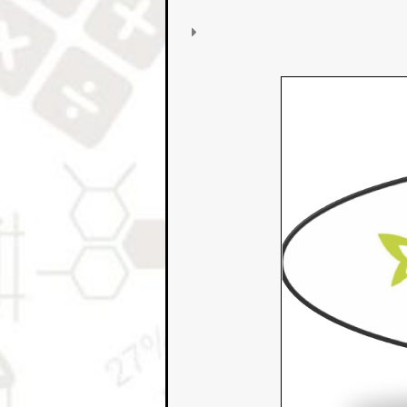
Prevádzkový
poriadok
odbornej
učebne
chémie