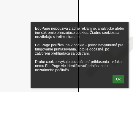
EduPage nepoužíva žiadne reklamné, analytické alebo 
iné súkromie ohrozujúce cookies. Žiadne cookies sa 
nezdieľajú s tretími stranami.

EduPage používa iba 2 cookie – jedno nevyhnutné pre 
fungovanie prihlasovania. Toto je dočasné, po 
zatvorení prehliadača sa odstráni.

Druhé cookie zvyšuje bezpečnosť prihlásenia - vďaka 
nemu EduPage vie identifikovať prihlásenie z 
neznámeho počítača.
Ok