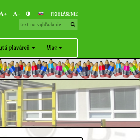
+
-
PRIHLÁSENIE
ytá plaváreň
Viac