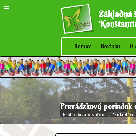
Základná 
Konštantín
Domov
Novinky
O 
Prevádzkový poriadok 
"Krídla dávajú voľnosť, škola dáva 