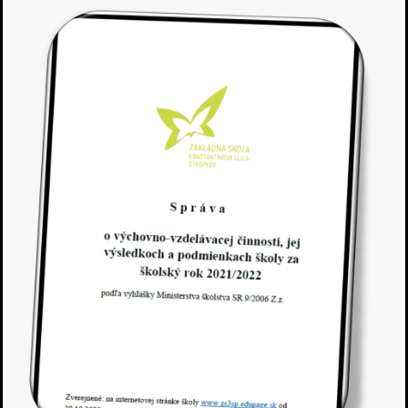
výchovno-
vzdelávacej
činnosti,
šk.r.
2021/2022