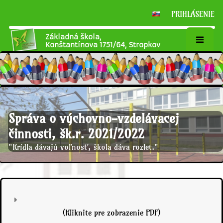
PRIHLÁSENIE
Základná škola,
Konštantínova 1751/64, Stropkov
Správa o výchovno-vzdelávacej
činnosti, šk.r. 2021/2022
"Krídla dávajú voľnosť, škola dáva rozlet."
Správa
(Kliknite pre zobrazenie PDF)
o