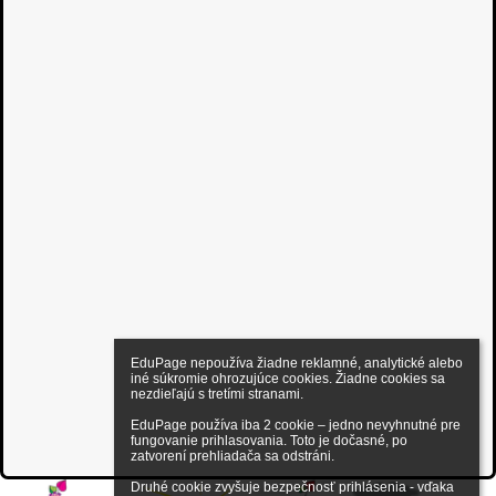
EduPage nepoužíva žiadne reklamné, analytické alebo 
iné súkromie ohrozujúce cookies. Žiadne cookies sa 
nezdieľajú s tretími stranami.

EduPage používa iba 2 cookie – jedno nevyhnutné pre 
fungovanie prihlasovania. Toto je dočasné, po 
zatvorení prehliadača sa odstráni.

Druhé cookie zvyšuje bezpečnosť prihlásenia - vďaka 