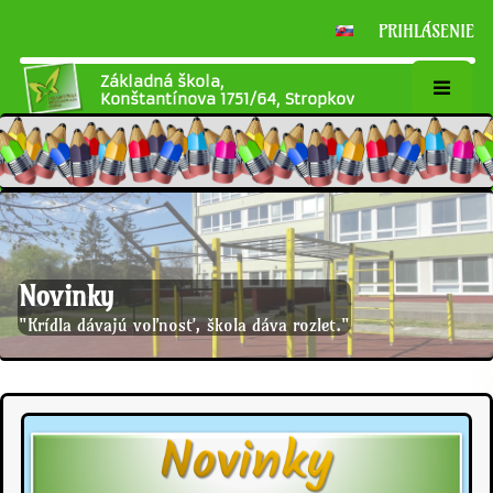
PRIHLÁSENIE
Základná škola,
Konštantínova 1751/64, Stropkov
Novinky
"Krídla dávajú voľnosť, škola dáva rozlet."
Novinky