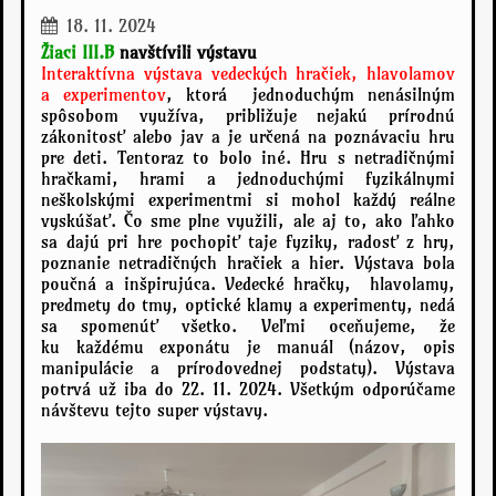
h
18. 11. 2024
a
z
Žiaci III.B
navštívili výstavu
á
Interaktívna výstava vedeckých hračiek, hlavolamov
b
a experimentov
, ktorá jednoduchým nenásilným
spôsobom využíva, približuje nejakú prírodnú
a
zákonitosť alebo jav a je určená na poznávaciu hru
v
pre deti. Tentoraz to bolo iné. Hru s netradičnými
a
hračkami, hrami a jednoduchými fyzikálnymi
v
neškolskými experimentmi si mohol každý reálne
Š
vyskúšať. Čo sme plne využili, ale aj to, ako ľahko
K
sa dajú pri hre pochopiť taje fyziky, radosť z hry,
D
poznanie netradičných hračiek a hier. Výstava bola
:
poučná a inšpirujúca. Vedecké hračky, hlavolamy,
predmety do tmy, optické klamy a experimenty, nedá
sa spomenúť všetko. Veľmi oceňujeme, že
ku každému exponátu je manuál (názov, opis
manipulácie a prírodovednej podstaty). Výstava
potrvá už iba do 22. 11. 2024. Všetkým odporúčame
návštevu tejto super výstavy.