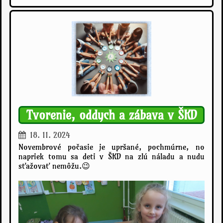
c
h
r
a
n
a
ž
i
v
o
t
Tvorenie, oddych a zábava v ŠKD
a
v
18. 11. 2024
Š
Novembrové počasie je upršané, pochmúrne, no
K
napriek tomu sa deti v ŠKD na zlú náladu a nudu
D
sťažovať nemôžu.😉
: