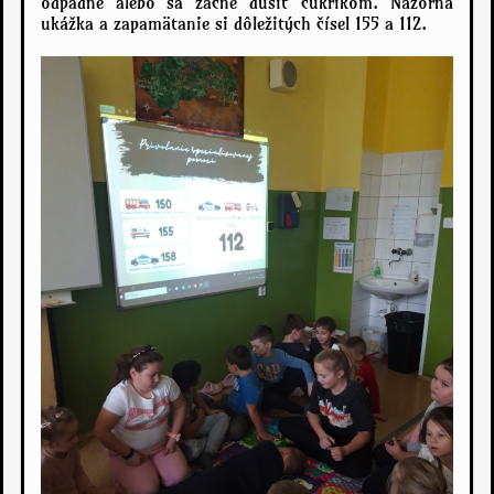
odpadne alebo sa začne dusiť cukríkom. Názorná
ukážka a zapamätanie si dôležitých čísel 155 a 112.