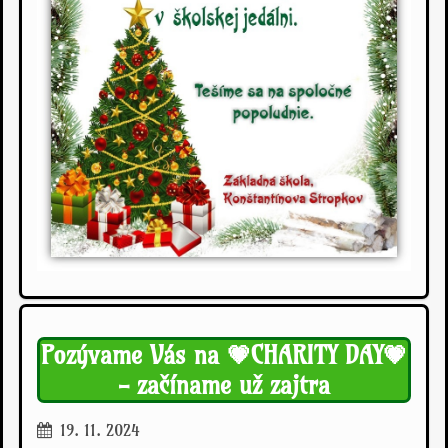
Pozývame Vás na 💗CHARITY DAY💗
- začíname už zajtra
19. 11. 2024