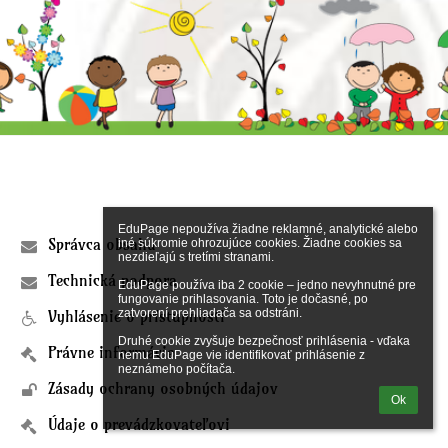
Akcie
ŠKD
Odkazy
2025/2026
EduPage nepoužíva žiadne reklamné, analytické alebo 
Správca obsahu
iné súkromie ohrozujúce cookies. Žiadne cookies sa 
nezdieľajú s tretími stranami.

Technická podpora
EduPage používa iba 2 cookie – jedno nevyhnutné pre 
fungovanie prihlasovania. Toto je dočasné, po 
zatvorení prehliadača sa odstráni.

Vyhlásenie o prístupnosti
Druhé cookie zvyšuje bezpečnosť prihlásenia - vďaka 
Právne informácie
nemu EduPage vie identifikovať prihlásenie z 
neznámeho počítača.
Zásady ochrany osobných údajov
Ok
Údaje o prevádzkovateľovi