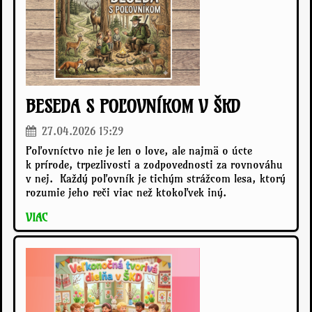
BESEDA S POĽOVNÍKOM V ŠKD
27.04.2026 15:29
Poľovníctvo nie je len o love, ale najmä o úcte
k prírode, trpezlivosti a zodpovednosti za rovnováhu
v nej. Každý poľovník je tichým strážcom lesa, ktorý
rozumie jeho reči viac než ktokoľvek iný.
VIAC