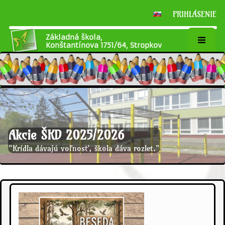
PRIHLÁSENIE
Základná škola,
Konštantínova 1751/64, Stropkov
Akcie ŠKD 2025/2026
"Krídla dávajú voľnosť, škola dáva rozlet."
Akcie
ŠKD
2025/2026