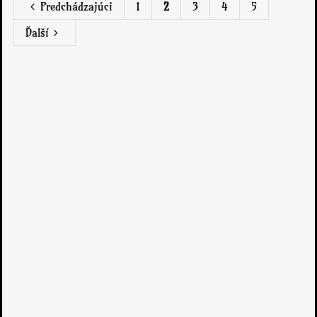
Predchádzajúci
1
2
3
4
5
Ďalší