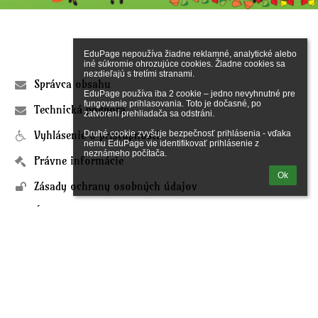
Dokumenty
ŠJ
Odkazy
EduPage nepoužíva žiadne reklamné, analytické alebo 
iné súkromie ohrozujúce cookies. Žiadne cookies sa 
nezdieľajú s tretími stranami.

Správca obsahu
EduPage používa iba 2 cookie – jedno nevyhnutné pre 
fungovanie prihlasovania. Toto je dočasné, po 
Technická podpora
zatvorení prehliadača sa odstráni.

Vyhlásenie o prístupnosti
Druhé cookie zvyšuje bezpečnosť prihlásenia - vďaka 
nemu EduPage vie identifikovať prihlásenie z 
neznámeho počítača.
Právne informácie
Ok
Zásady ochrany osobných údajov
Údaje o prevádzkovateľovi
Mapa stránok
Kontakt
Novinky