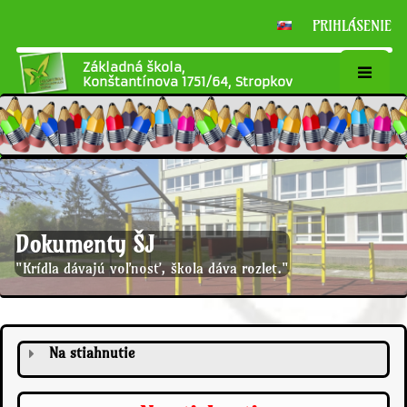
PRIHLÁSENIE
Základná škola,
Konštantínova 1751/64, Stropkov
Dokumenty ŠJ
"Krídla dávajú voľnosť, škola dáva rozlet."
Dokumenty
Na stiahnutie
ŠJ