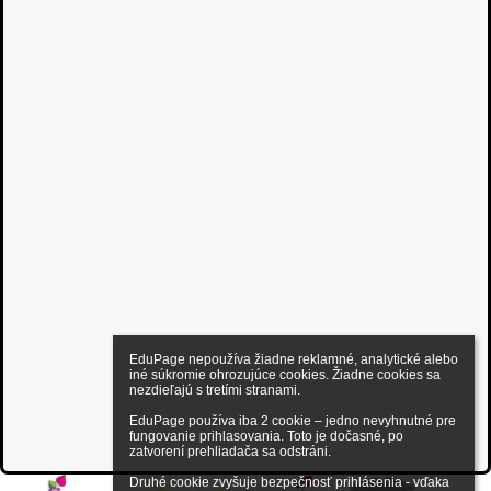
EduPage nepoužíva žiadne reklamné, analytické alebo 
iné súkromie ohrozujúce cookies. Žiadne cookies sa 
nezdieľajú s tretími stranami.

EduPage používa iba 2 cookie – jedno nevyhnutné pre 
fungovanie prihlasovania. Toto je dočasné, po 
zatvorení prehliadača sa odstráni.

Druhé cookie zvyšuje bezpečnosť prihlásenia - vďaka 