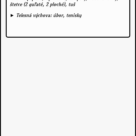
štetce (2 guľaté, 2 ploché), tuš
► Telesná výchova: úbor, tenisky