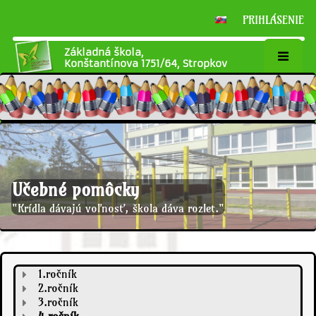
PRIHLÁSENIE
Základná škola,
Konštantínova 1751/64, Stropkov
Učebné pomôcky
"Krídla dávajú voľnosť, škola dáva rozlet."
Učebné
1.ročník
2.ročník
pomôcky
3.ročník