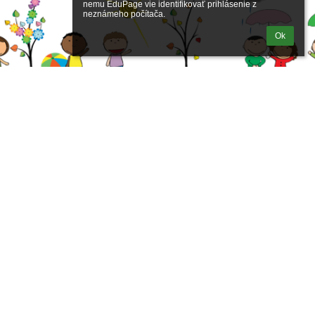
nemu EduPage vie identifikovať prihlásenie z 
neznámeho počítača.
Ok
Učebné
pomôcky
Odkazy
Správca obsahu
Technická podpora
Vyhlásenie o prístupnosti
Právne informácie
Zásady ochrany osobných údajov
Údaje o prevádzkovateľovi
Mapa stránok