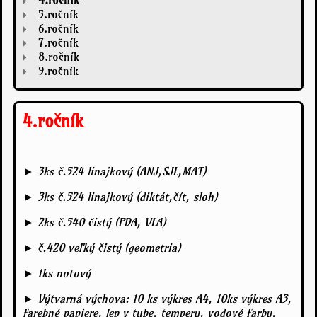
4.ročník
5.ročník
6.ročník
7.ročník
8.ročník
9.ročník
4.ročník
► 3ks č.524 linajkový (ANJ,SJL,MAT)
► 3ks č.524 linajkový (diktát,čít, sloh)
► 2ks č.540 čistý (PDA, VLA)
► č.420 veľký čistý (geometria)
► 1ks notový
► Výtvarná výchova: 10 ks výkres A4, 10ks výkres A3,
farebné papiere, lep v tube, tempery, vodové farby,