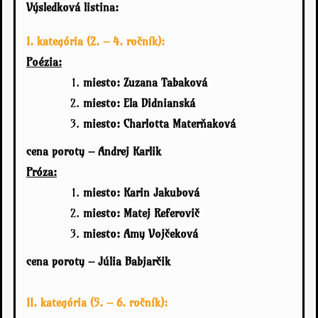
Výsledková listina:
I. kategória (2. – 4. ročník):
Poézia:
miesto: Zuzana Tabaková
miesto: Ela Didnianská
miesto: Charlotta Materňaková
cena poroty – Andrej Karlik
Próza:
miesto:
Karin Jakubová
miesto:
Matej Referovič
miesto:
Amy Vojčeková
cena poroty – Júlia Babjarčik
II. kategória (5. – 6. ročník):