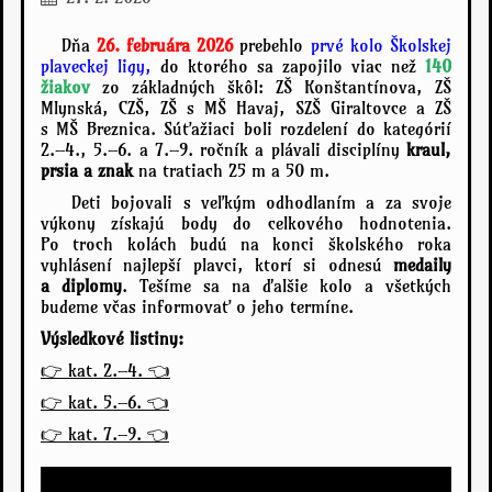
Dňa
26. februára 2026
prebehlo
prvé kolo Školskej
plaveckej ligy,
do ktorého sa zapojilo viac než
140
žiakov
zo základných škôl: ZŠ Konštantínova, ZŠ
Mlynská, CZŠ, ZŠ s MŠ Havaj, SZŠ Giraltovce a ZŠ
s MŠ Breznica. Súťažiaci boli rozdelení do kategórií
2.–4., 5.–6. a 7.–9. ročník a plávali disciplíny
kraul,
prsia a znak
na tratiach 25 m a 50 m.
Deti bojovali s veľkým odhodlaním a za svoje
výkony získajú body do celkového hodnotenia.
Po troch kolách budú na konci školského roka
vyhlásení najlepší plavci, ktorí si odnesú
medaily
a diplomy
. Tešíme sa na ďalšie kolo a všetkých
budeme včas informovať o jeho termíne.
Výsledkové listiny:
👉 kat. 2.–4. 👈
👉 kat. 5.–6. 👈
👉 kat. 7.–9. 👈