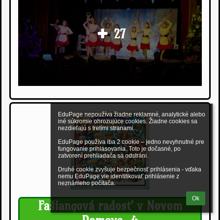
27
EduPage nepoužíva žiadne reklamné, analytické alebo 
iné súkromie ohrozujúce cookies. Žiadne cookies sa 
nezdieľajú s tretími stranami.

EduPage používa iba 2 cookie – jedno nevyhnutné pre 
fungovanie prihlasovania. Toto je dočasné, po 
zatvorení prehliadača sa odstráni.

Druhé cookie zvyšuje bezpečnosť prihlásenia - vďaka 
nemu EduPage vie identifikovať prihlásenie z 
neznámeho počítača.
Ok
Fašiangová radosť v Novom