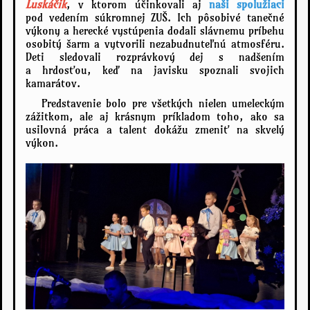
Luskáčik
, v ktorom účinkovali aj
naši spolužiaci
pod vedením súkromnej ZUŠ. Ich pôsobivé tanečné
výkony a herecké vystúpenia dodali slávnemu príbehu
osobitý šarm a vytvorili nezabudnuteľnú atmosféru.
Deti sledovali rozprávkový dej s nadšením
a hrdosťou, keď na javisku spoznali svojich
kamarátov.
Predstavenie bolo pre všetkých nielen umeleckým
zážitkom, ale aj krásnym príkladom toho, ako sa
usilovná práca a talent dokážu zmeniť na skvelý
výkon.