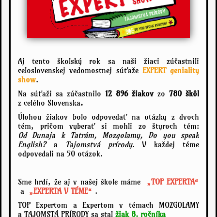
Aj tento školský rok sa naši žiaci zúčastnili
celoslovenskej vedomostnej súťaže
EXPERT geniality
show
.
Na súťaži sa zúčastnilo
12 896 žiakov
zo
780 škôl
z celého Slovenska
.
Úlohou žiakov bolo odpovedať na otázky z dvoch
tém, pričom vyberať si mohli zo štyroch tém:
Od Dunaja k Tatrám, Mozgolamy, Do you speak
English?
a
Tajomstvá prírody
. V každej téme
odpovedali na 50 otázok.
Sme hrdí, že aj v našej škole máme
„TOP EXPERTA“
a
„EXPERTA V TÉME“
.
TOP Expertom a Expertom v témach MOZGOLAMY
a TAJOMSTÁ PRÍRODY sa stal
žiak 8. ročníka