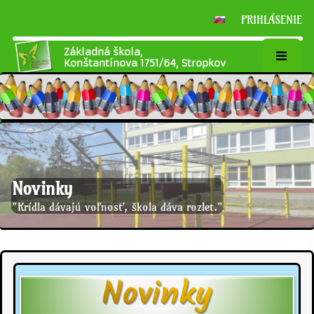
PRIHLÁSENIE
Základná škola,
Konštantínova 1751/64, Stropkov
Novinky
"Krídla dávajú voľnosť, škola dáva rozlet."
Novinky