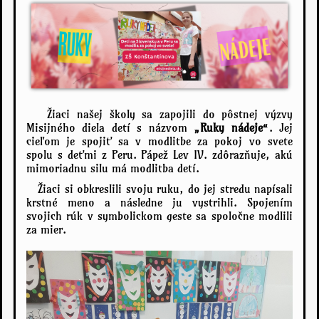
Žiaci našej školy sa zapojili do pôstnej výzvy
Misijného diela detí s názvom
„Ruky nádeje“
. Jej
cieľom je spojiť sa v modlitbe za pokoj vo svete
spolu s deťmi z Peru. Pápež Lev IV. zdôrazňuje, akú
mimoriadnu silu má modlitba detí.
Žiaci si obkreslili svoju ruku, do jej stredu napísali
krstné meno a následne ju vystrihli. Spojením
svojich rúk v symbolickom geste sa spoločne modlili
za mier.