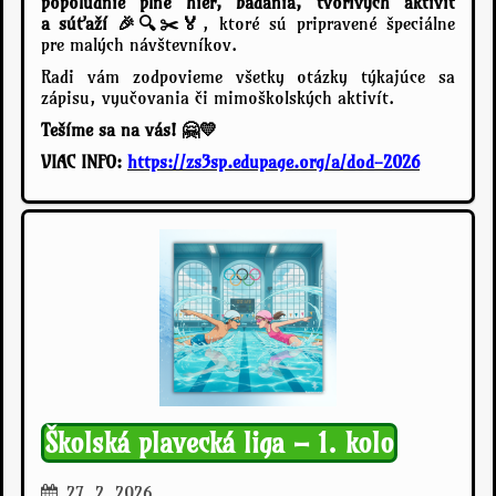
popoludnie plné hier, bádania, tvorivých aktivít
a súťaží 🎉🔍✂️🏅
, ktoré sú pripravené špeciálne
pre malých návštevníkov.
Radi vám zodpovieme všetky otázky týkajúce sa
zápisu, vyučovania či mimoškolských aktivít.
Tešíme sa na vás! 🤗💛
VIAC INFO:
https://zs3sp.edupage.org/a/dod-2026
Školská plavecká liga – 1. kolo
27. 2. 2026