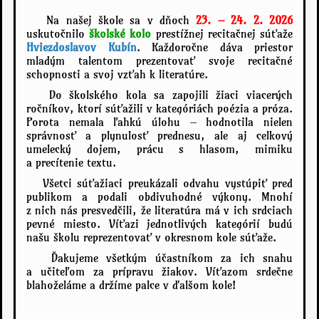
Na našej škole sa v dňoch
23. – 24. 2. 2026
uskutočnilo
školské kolo
prestížnej recitačnej súťaže
Hviezdoslavov Kubín
. Každoročne dáva priestor
mladým talentom prezentovať svoje recitačné
schopnosti a svoj vzťah k literatúre.
Do školského kola sa zapojili žiaci viacerých
ročníkov, ktorí súťažili v kategóriách poézia a próza.
Porota nemala ľahkú úlohu – hodnotila nielen
správnosť a plynulosť prednesu, ale aj celkový
umelecký dojem, prácu s hlasom, mimiku
a precítenie textu.
Všetci súťažiaci preukázali odvahu vystúpiť pred
publikom a podali obdivuhodné výkony. Mnohí
z nich nás presvedčili, že literatúra má v ich srdciach
pevné miesto. Víťazi jednotlivých kategórií budú
našu školu reprezentovať v okresnom kole súťaže.
Ďakujeme všetkým účastníkom za ich snahu
a učiteľom za prípravu žiakov. Víťazom srdečne
blahoželáme a držíme palce v ďalšom kole!