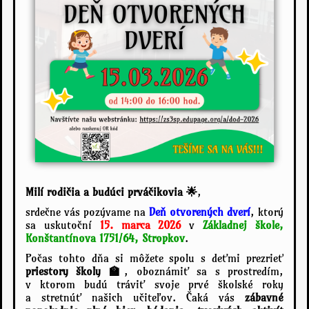
Milí rodičia a budúci prváčikovia 🌟
,
srdečne vás pozývame na
Deň otvorených dverí
, ktorý
sa uskutoční
15. marca 2026
v
Základnej škole,
Konštantínova 1751/64, Stropkov
.
Počas tohto dňa si môžete spolu s deťmi prezrieť
priestory školy 🏫
, oboznámiť sa s prostredím,
v ktorom budú tráviť svoje prvé školské roky
a stretnúť našich učiteľov. Čaká vás
zábavné